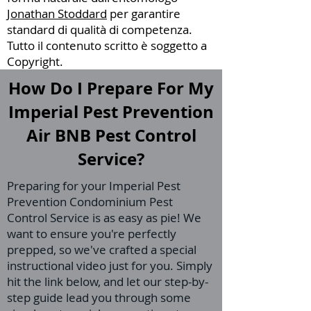
Jonathan Stoddard
per garantire
standard di qualità di competenza.
Tutto il contenuto scritto è soggetto a
Copyright.
How Do I Prepare For My
Imperial Pest Prevention
Air BNB Pest Control
Service?
Preparing for your Imperial Pest
Prevention Condominium Pest
Control Service is as easy as pie! We
want to ensure you're perfectly
prepped, so we've crafted a special
instructional video just for you. Simply
hit the link below, and let our step-by-
step guide lead you through some