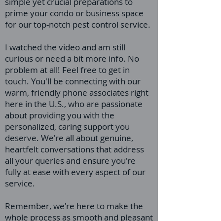
simple yet crucial preparations to
prime your condo or business space
for our top-notch pest control service.
I watched the video and am still
curious or need a bit more info. No
problem at all! Feel free to get in
touch. You'll be connecting with our
warm, friendly phone associates right
here in the U.S., who are passionate
about providing you with the
personalized, caring support you
deserve. We're all about genuine,
heartfelt conversations that address
all your queries and ensure you're
fully at ease with every aspect of our
service.
Remember, we're here to make the
whole process as smooth and pleasant