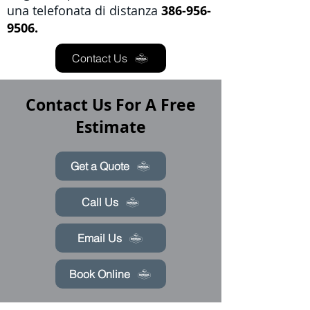
una telefonata di distanza
386-956-
9506.
Contact Us
Contact Us For A Free
Estimate
Get a Quote
Call Us
Email Us
Book Online