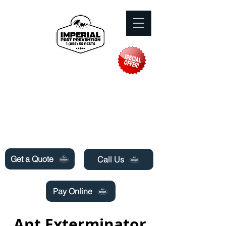
Need Pest Control Help? call and ask us
about our specials today!
Get a Quote
Call Us
Pay Online
Ant Exterminator